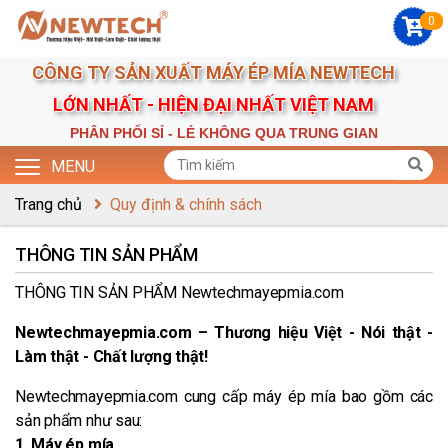
0
CÔNG TY SẢN XUẤT MÁY ÉP MÍA NEWTECH
LỚN NHẤT - HIỆN ĐẠI NHẤT VIỆT NAM
PHÂN PHỐI SỈ - LẺ KHÔNG QUA TRUNG GIAN
MENU
Trang chủ
Quy định & chính sách
THÔNG TIN SẢN PHẨM
THÔNG TIN SẢN PHẨM Newtechmayepmia.com
Newtechmayepmia.com – Thương hiệu Việt - Nói thật -
Làm thật - Chất lượng thật!
Newtechmayepmia.com cung cấp máy ép mía bao gồm các
sản phẩm như sau:
1. Máy ép mía