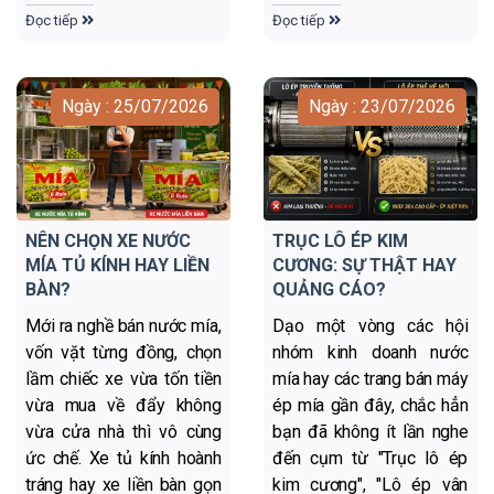
Đọc tiếp
Đọc tiếp
Ngày : 25/07/2026
Ngày : 23/07/2026
NÊN CHỌN XE NƯỚC
TRỤC LÔ ÉP KIM
MÍA TỦ KÍNH HAY LIỀN
CƯƠNG: SỰ THẬT HAY
BÀN?
QUẢNG CÁO?
Mới ra nghề bán nước mía,
Dạo một vòng các hội
vốn vặt từng đồng, chọn
nhóm kinh doanh nước
lầm chiếc xe vừa tốn tiền
mía hay các trang bán máy
vừa mua về đẩy không
ép mía gần đây, chắc hẳn
vừa cửa nhà thì vô cùng
bạn đã không ít lần nghe
ức chế. Xe tủ kính hoành
đến cụm từ "Trục lô ép
tráng hay xe liền bàn gọn
kim cương", "Lô ép vân