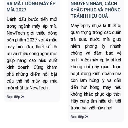
RA MẮT DÒNG MÁY ÉP
NGUYÊN NHÂN, CÁCH
MÍA 2027
KHẮC PHỤC VÀ PHÒNG
TRÁNH HIỆU QUẢ
Đánh dấu bước tiến mới
Máy ép ly nhựa là thiết bị
trong ngành máy ép mía,
quan trọng trong các quán
NewTech giới thiệu dòng
trà sữa, nước mía giúp
sản phẩm 2027 với 4 mẫu
niêm phong ly nhanh
máy hiện đại, thiết kế tối
chóng và đảm bảo vệ
ưu và nhiều công nghệ mới
sinh. Việc máy ép ly bị kẹt
giúp nâng cao hiệu suất
không chỉ gây gián đoạn
kinh doanh. Cùng khám
hoạt động kinh doanh mà
phá những điểm nổi bật
còn làm hỏng ly và dẫn
của thế hệ máy ép mía
đến hư hỏng máy nếu
mới nhất từ NewTech.
không khắc phục kịp thời.
Đọc tiếp
Hãy cùng tìm hiểu chi tiết
trong bài viết này nhé!
Đọc tiếp