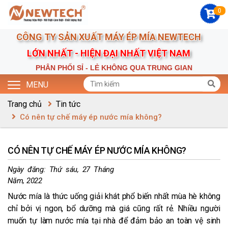
0
CÔNG TY SẢN XUẤT MÁY ÉP MÍA NEWTECH
LỚN NHẤT - HIỆN ĐẠI NHẤT VIỆT NAM
PHÂN PHỐI SỈ - LẺ KHÔNG QUA TRUNG GIAN
MENU
Trang chủ
Tin tức
Có nên tự chế máy ép nước mía không?
CÓ NÊN TỰ CHẾ MÁY ÉP NƯỚC MÍA KHÔNG?
Ngày đăng:
Thứ sáu, 27 Tháng
Năm, 2022
Nước mía là thức uống giải khát phổ biến nhất mùa hè không
chỉ bởi vị ngon, bổ dưỡng mà giá cũng rất rẻ. Nhiều người
muốn tự làm nước mía tại nhà để đảm bảo an toàn vệ sinh