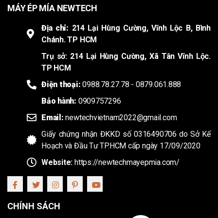
MÁY ÉP MÍA NEWTECH
Địa chỉ:
214 Lại Hùng Cường, Vĩnh Lộc B, Bình
Chánh. TP HCM
Trụ sở: 214 Lại Hùng Cường, Xã Tân Vĩnh Lộc.
TP HCM
Điện thoại:
0988.78.27.78 - 0879.061.888
Bảo hành:
0909757296
Email:
newtechvietnam2022@gmail.com
Giấy chứng nhận ĐKKD số 0316490706 do Sở Kế
Hoạch và Đầu Tư TP.HCM cấp ngày 17/09/2020
Website:
https://newtechmayepmia.com/
CHÍNH SÁCH