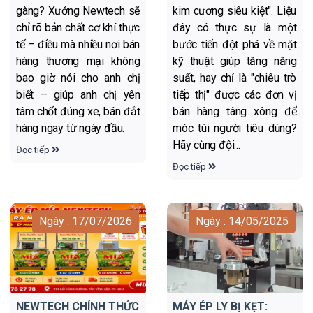
gàng? Xưởng Newtech sẽ
kim cương siêu kiệt". Liệu
chỉ rõ bản chất cơ khí thực
đây có thực sự là một
tế – điều mà nhiều nơi bán
bước tiến đột phá về mặt
hàng thương mại không
kỹ thuật giúp tăng năng
bao giờ nói cho anh chị
suất, hay chỉ là "chiêu trò
biết – giúp anh chị yên
tiếp thị" được các đơn vị
tâm chốt đúng xe, bán đắt
bán hàng tâng xông để
hàng ngay từ ngày đầu.
móc túi người tiêu dùng?
Hãy cùng đội...
Đọc tiếp
Đọc tiếp
Ngày : 17/07/2026
Ngày : 14/05/2025
NEWTECH CHÍNH THỨC
MÁY ÉP LY BỊ KẸT: