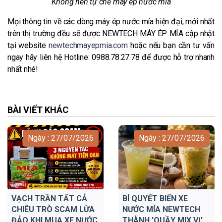
Không nên tự chế máy ép nước mía
Mọi thông tin về các dòng máy ép nước mía hiện đại, mới nhất
trên thị trường đều sẽ được NEWTECH MÁY ÉP MÍA cập nhật
tại website
newtechmayepmia.com
hoặc nếu bạn cần tư vấn
ngay hãy liên hệ Hotline: 0988.78.27.78 để được hỗ trợ nhanh
nhất nhé!
BÀI VIẾT KHÁC
Ngày : 27/07/2026
Ngày : 27/07/2026
VẠCH TRẦN TẤT CẢ
BÍ QUYẾT BIẾN XE
CHIÊU TRÒ SCAM LỪA
NƯỚC MÍA NEWTECH
ĐẢO KHI MUA XE NƯỚC
THÀNH 'QUẦY MIX VỊ'