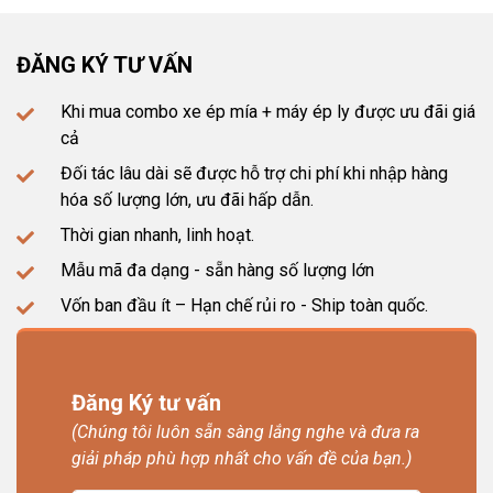
ĐĂNG KÝ TƯ VẤN
Khi mua combo xe ép mía + máy ép ly được ưu đãi giá
cả
Đối tác lâu dài sẽ được hỗ trợ chi phí khi nhập hàng
hóa số lượng lớn, ưu đãi hấp dẫn.
Thời gian nhanh, linh hoạt.
Mẫu mã đa dạng - sẵn hàng số lượng lớn
Vốn ban đầu ít – Hạn chế rủi ro - Ship toàn quốc.
Đăng Ký tư vấn
(Chúng tôi luôn sẵn sàng lắng nghe và đưa ra
giải pháp phù hợp nhất cho vấn đề của bạn.)