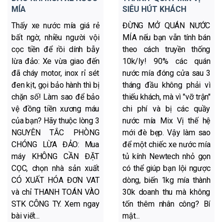
MÍA
SIÊU HÚT KHÁCH
Thấy xe nước mía giá rẻ
ĐỪNG MỞ QUÁN NƯỚC
bất ngờ, nhiều người vội
MÍA nếu bạn vẫn tính bán
cọc tiền để rồi dính bẫy
theo cách truyền thống
lừa đảo: Xe vừa giao đến
10k/ly! 90% các quán
đã cháy motor, inox rỉ sét
nước mía đóng cửa sau 3
đen kịt, gọi bảo hành thì bị
tháng đầu không phải vì
chặn số! Làm sao để bảo
thiếu khách, mà vì "vỡ trận"
vệ đồng tiền xương máu
chi phí và bị các quầy
của bạn? Hãy thuộc lòng 3
nước mía Mix Vị thế hệ
NGUYÊN TẮC PHÒNG
mới đè bẹp. Vậy làm sao
CHÓNG LỪA ĐẢO: Mua
để một chiếc xe nước mía
máy KHÔNG CẦN ĐẶT
tủ kính Newtech nhỏ gọn
CỌC, chọn nhà sản xuất
có thể giúp bạn lội ngược
CÓ XUẤT HÓA ĐƠN VAT
dòng, biến 1kg mía thành
và chỉ THANH TOÁN VÀO
30k doanh thu mà không
STK CÔNG TY. Xem ngay
tốn thêm nhân công? Bí
bài viết...
mật...