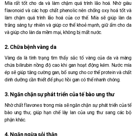
Mía rất tốt cho da và làm chậm quá trình lão hoá. Nhờ giàu
flavonoid và các hợp chất phenolic nên chống oxy hoá tốt và
làm chậm quá trình lão hoá của cơ thế. Mía sẽ giúp làn da
trắng sáng tự nhiên và giúp cơ thể khoẻ mạnh, giữ ẩm cho da
và giúp cho làn da mềm mại, không bị mất nước.
2. Chữa bệnh vàng da
Vàng da là tình trạng tìm thấy sắc tố vàng của da và màng
chứa bilirubin nồng độ cao khi gan hoạt động kém. Nước mía
ép sẽ giúp tăng cường gan, bổ sung cho cơ thể protein và chất
dinh dưỡng cần thiết để phục hồi gan có thể nhanh chóng.
3. Ngăn chặn sự phát triển của tế bào ung thư
Nhờ chất flavones trong mía sẽ ngăn chặn sự phát triển của tế
bào ung thư, giúp hạn chế lây lan của ung thư sang các bộ
phận khác.
4. Ngăn ngừa sỏi thận