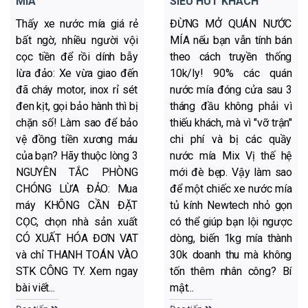
MÍA
SIÊU HÚT KHÁCH
Thấy xe nước mía giá rẻ
ĐỪNG MỞ QUÁN NƯỚC
bất ngờ, nhiều người vội
MÍA nếu bạn vẫn tính bán
cọc tiền để rồi dính bẫy
theo cách truyền thống
lừa đảo: Xe vừa giao đến
10k/ly! 90% các quán
đã cháy motor, inox rỉ sét
nước mía đóng cửa sau 3
đen kịt, gọi bảo hành thì bị
tháng đầu không phải vì
chặn số! Làm sao để bảo
thiếu khách, mà vì "vỡ trận"
vệ đồng tiền xương máu
chi phí và bị các quầy
của bạn? Hãy thuộc lòng 3
nước mía Mix Vị thế hệ
NGUYÊN TẮC PHÒNG
mới đè bẹp. Vậy làm sao
CHÓNG LỪA ĐẢO: Mua
để một chiếc xe nước mía
máy KHÔNG CẦN ĐẶT
tủ kính Newtech nhỏ gọn
CỌC, chọn nhà sản xuất
có thể giúp bạn lội ngược
CÓ XUẤT HÓA ĐƠN VAT
dòng, biến 1kg mía thành
và chỉ THANH TOÁN VÀO
30k doanh thu mà không
STK CÔNG TY. Xem ngay
tốn thêm nhân công? Bí
bài viết...
mật...