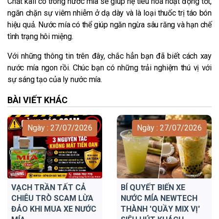
Chất kali có trong nước mía sẽ giúp hệ tiêu hoá hoạt động tốt,
ngăn chặn sự viêm nhiễm ở dạ dày và là loại thuốc trị táo bón
hiệu quả. Nước mía có thể giúp ngăn ngừa sâu răng và hạn chế
tình trạng hôi miệng.
Với những thông tin trên đây, chắc hẳn bạn đã biết cách xay
nước mía ngon rồi. Chúc bạn có những trải nghiệm thú vị với
sự sáng tạo của ly nước mía.
BÀI VIẾT KHÁC
Ngày : 27/07/2026
Ngày : 27/07/2026
VẠCH TRẦN TẤT CẢ
BÍ QUYẾT BIẾN XE
CHIÊU TRÒ SCAM LỪA
NƯỚC MÍA NEWTECH
ĐẢO KHI MUA XE NƯỚC
THÀNH 'QUẦY MIX VỊ'