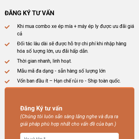
ĐĂNG KÝ TƯ VẤN
Khi mua combo xe ép mía + máy ép ly được ưu đãi giá
cả
Đối tác lâu dài sẽ được hỗ trợ chi phí khi nhập hàng
hóa số lượng lớn, ưu đãi hấp dẫn.
Thời gian nhanh, linh hoạt.
Mẫu mã đa dạng - sẵn hàng số lượng lớn
Vốn ban đầu ít – Hạn chế rủi ro - Ship toàn quốc.
Đăng Ký tư vấn
(Chúng tôi luôn sẵn sàng lắng nghe và đưa ra
giải pháp phù hợp nhất cho vấn đề của bạn.)