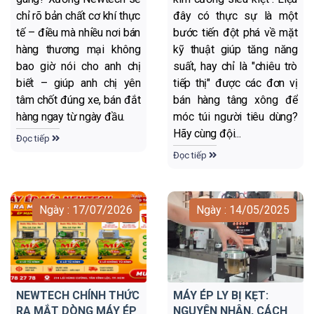
chỉ rõ bản chất cơ khí thực
đây có thực sự là một
tế – điều mà nhiều nơi bán
bước tiến đột phá về mặt
hàng thương mại không
kỹ thuật giúp tăng năng
bao giờ nói cho anh chị
suất, hay chỉ là "chiêu trò
biết – giúp anh chị yên
tiếp thị" được các đơn vị
tâm chốt đúng xe, bán đắt
bán hàng tâng xông để
hàng ngay từ ngày đầu.
móc túi người tiêu dùng?
Hãy cùng đội...
Đọc tiếp
Đọc tiếp
Ngày : 17/07/2026
Ngày : 14/05/2025
NEWTECH CHÍNH THỨC
MÁY ÉP LY BỊ KẸT:
RA MẮT DÒNG MÁY ÉP
NGUYÊN NHÂN, CÁCH