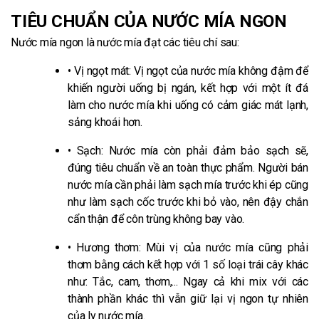
5. Giữ nước cho cơ thể, phục hồi sức khoẻ
TIÊU CHUẨN CỦA NƯỚC MÍA NGON
6. Giải độc gan
Nước mía ngon là nước mía đạt các tiêu chí sau:
7. Hỗ trợ tiêu hoá
• Vị ngọt mát: Vị ngọt của nước mía không đậm để
khiến người uống bị ngán, kết hợp với một ít đá
làm cho nước mía khi uống có cảm giác mát lạnh,
sảng khoái hơn.
• Sạch: Nước mía còn phải đảm bảo sạch sẽ,
đúng tiêu chuẩn về an toàn thực phẩm. Người bán
nước mía cần phải làm sạch mía trước khi ép cũng
như làm sạch cốc trước khi bỏ vào, nên đậy chắn
cẩn thận để côn trùng không bay vào.
• Hương thơm: Mùi vị của nước mía cũng phải
thơm bằng cách kết hợp với 1 số loại trái cây khác
như: Tắc, cam, thơm,... Ngay cả khi mix với các
thành phần khác thì vẫn giữ lại vị ngon tự nhiên
của ly nước mía.