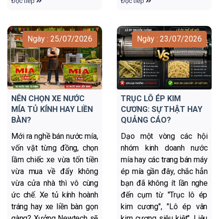
Đọc tiếp
Đọc tiếp
Ngày : 25/07/2026
Ngày : 23/07/2026
NÊN CHỌN XE NƯỚC
TRỤC LÔ ÉP KIM
MÍA TỦ KÍNH HAY LIỀN
CƯƠNG: SỰ THẬT HAY
BÀN?
QUẢNG CÁO?
Mới ra nghề bán nước mía,
Dạo một vòng các hội
vốn vặt từng đồng, chọn
nhóm kinh doanh nước
lầm chiếc xe vừa tốn tiền
mía hay các trang bán máy
vừa mua về đẩy không
ép mía gần đây, chắc hẳn
vừa cửa nhà thì vô cùng
bạn đã không ít lần nghe
ức chế. Xe tủ kính hoành
đến cụm từ "Trục lô ép
tráng hay xe liền bàn gọn
kim cương", "Lô ép vân
gàng? Xưởng Newtech sẽ
kim cương siêu kiệt". Liệu