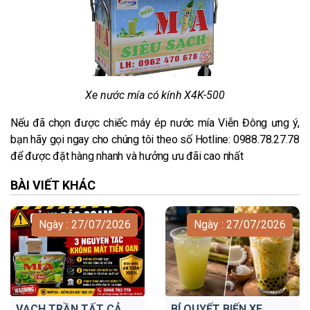
Xe nước mía có kính X4K-500
Nếu đã chọn được chiếc máy ép nước mía Viễn Đông ưng ý,
bạn hãy gọi ngay cho chúng tôi theo số Hotline: 0988.78.27.78
để được đặt hàng nhanh và hưởng ưu đãi cao nhất
BÀI VIẾT KHÁC
Ngày : 27/07/2026
Ngày : 27/07/2026
VẠCH TRẦN TẤT CẢ
BÍ QUYẾT BIẾN XE