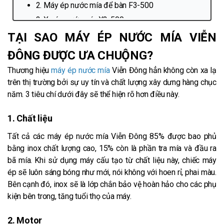
2. Máy ép nước mía để bàn F3-500
3. Xe ép nước mía X3-500
4. Xe nước mía có kính X2K-500
TẠI SAO MÁY ÉP NƯỚC MÍA VIỄN
5. Xe nước mía có kính, X4K-500
ĐÔNG ĐƯỢC ƯA CHUỘNG?
Thương hiệu
máy ép nước mía
Viễn Đông hẳn không còn xa lạ
trên thị trường bởi sự uy tín và chất lượng xây dưng hàng chục
năm. 3 tiêu chí dưới đây sẽ thể hiện rõ hơn điều này.
1. Chất liệu
Tất cả các máy ép nước mía Viễn Đông 85% được bao phủ
bằng inox chất lượng cao, 15% còn là phần tra mía và đầu ra
bã mía. Khi sử dụng máy cấu tạo từ chất liệu này, chiếc máy
ép sẽ luôn sáng bóng như mới, nói không với hoen rỉ, phai màu.
Bên cạnh đó, inox sẽ là lớp chắn bảo vệ hoàn hảo cho các phụ
kiện bên trong, tăng tuổi thọ của máy.
2. Motor