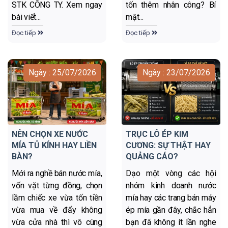
STK CÔNG TY. Xem ngay
tốn thêm nhân công? Bí
bài viết...
mật...
Đọc tiếp
Đọc tiếp
Ngày : 25/07/2026
Ngày : 23/07/2026
NÊN CHỌN XE NƯỚC
TRỤC LÔ ÉP KIM
MÍA TỦ KÍNH HAY LIỀN
CƯƠNG: SỰ THẬT HAY
BÀN?
QUẢNG CÁO?
Mới ra nghề bán nước mía,
Dạo một vòng các hội
vốn vặt từng đồng, chọn
nhóm kinh doanh nước
lầm chiếc xe vừa tốn tiền
mía hay các trang bán máy
vừa mua về đẩy không
ép mía gần đây, chắc hẳn
vừa cửa nhà thì vô cùng
bạn đã không ít lần nghe