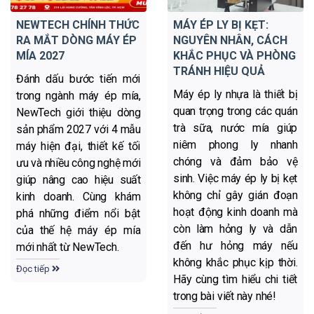
NEWTECH CHÍNH THỨC
MÁY ÉP LY BỊ KẸT:
RA MẮT DÒNG MÁY ÉP
NGUYÊN NHÂN, CÁCH
MÍA 2027
KHẮC PHỤC VÀ PHÒNG
TRÁNH HIỆU QUẢ
Đánh dấu bước tiến mới
Máy ép ly nhựa là thiết bị
trong ngành máy ép mía,
quan trọng trong các quán
NewTech giới thiệu dòng
trà sữa, nước mía giúp
sản phẩm 2027 với 4 mẫu
niêm phong ly nhanh
máy hiện đại, thiết kế tối
chóng và đảm bảo vệ
ưu và nhiều công nghệ mới
sinh. Việc máy ép ly bị kẹt
giúp nâng cao hiệu suất
không chỉ gây gián đoạn
kinh doanh. Cùng khám
hoạt động kinh doanh mà
phá những điểm nổi bật
còn làm hỏng ly và dẫn
của thế hệ máy ép mía
đến hư hỏng máy nếu
mới nhất từ NewTech.
không khắc phục kịp thời.
Đọc tiếp
Hãy cùng tìm hiểu chi tiết
trong bài viết này nhé!