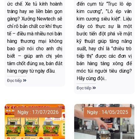
ức chế. Xe tủ kính hoành
đến cụm từ "Trục lô ép
tráng hay xe liền bàn gọn
kim cương", "Lô ép vân
gàng? Xưởng Newtech sẽ
kim cương siêu kiệt". Liệu
chỉ rõ bản chất cơ khí thực
đây có thực sự là một
tế – điều mà nhiều nơi bán
bước tiến đột phá về mặt
hàng thương mại không
kỹ thuật giúp tăng năng
bao giờ nói cho anh chị
suất, hay chỉ là "chiêu trò
biết – giúp anh chị yên
tiếp thị" được các đơn vị
tâm chốt đúng xe, bán đắt
bán hàng tâng xông để
hàng ngay từ ngày đầu.
móc túi người tiêu dùng?
Hãy cùng đội...
Đọc tiếp
Đọc tiếp
Ngày : 17/07/2026
Ngày : 14/05/2025