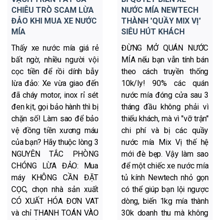
CHIÊU TRÒ SCAM LỪA
NƯỚC MÍA NEWTECH
ĐẢO KHI MUA XE NƯỚC
THÀNH 'QUẦY MIX VỊ'
MÍA
SIÊU HÚT KHÁCH
Thấy xe nước mía giá rẻ
ĐỪNG MỞ QUÁN NƯỚC
bất ngờ, nhiều người vội
MÍA nếu bạn vẫn tính bán
cọc tiền để rồi dính bẫy
theo cách truyền thống
lừa đảo: Xe vừa giao đến
10k/ly! 90% các quán
đã cháy motor, inox rỉ sét
nước mía đóng cửa sau 3
đen kịt, gọi bảo hành thì bị
tháng đầu không phải vì
chặn số! Làm sao để bảo
thiếu khách, mà vì "vỡ trận"
vệ đồng tiền xương máu
chi phí và bị các quầy
của bạn? Hãy thuộc lòng 3
nước mía Mix Vị thế hệ
NGUYÊN TẮC PHÒNG
mới đè bẹp. Vậy làm sao
CHÓNG LỪA ĐẢO: Mua
để một chiếc xe nước mía
máy KHÔNG CẦN ĐẶT
tủ kính Newtech nhỏ gọn
CỌC, chọn nhà sản xuất
có thể giúp bạn lội ngược
CÓ XUẤT HÓA ĐƠN VAT
dòng, biến 1kg mía thành
và chỉ THANH TOÁN VÀO
30k doanh thu mà không