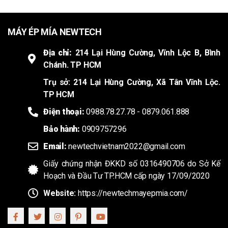
MÁY ÉP MÍA NEWTECH
Địa chỉ:
214 Lại Hùng Cường, Vĩnh Lộc B, Bình
Chánh. TP HCM
Trụ sở: 214 Lại Hùng Cường, Xã Tân Vĩnh Lộc.
TP HCM
Điện thoại:
0988.78.27.78 - 0879.061.888
Bảo hành:
0909757296
Email:
newtechvietnam2022@gmail.com
Giấy chứng nhận ĐKKD số 0316490706 do Sở Kế
Hoạch và Đầu Tư TP.HCM cấp ngày 17/09/2020
Website:
https://newtechmayepmia.com/