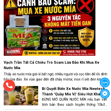
Vạch Trần Tất Cả Chiêu Trò Scam Lừa Đảo Khi Mua Xe
Nước Mía
Thấy xe nước mía giá rẻ bất ngờ, nhiều người vội cọc tiền để rồi dính
bẫy lừa đảo: Xe vừa giao đến đã cháy motor, inox rỉ sét đen kịt, gọi
bảo hành thì bị chặn số! Làm sao để bảo vệ đồng tiền xương máu của
Bí Quyết Biến Xe Nước Mía Newtech
bạn? Hãy thuộc lòng 3 NGUYÊN TẮC PHÒNG CHÓNG LỪA ĐẢO: Mua
Thành 'Quầy Mix Vị' Siêu Hút Khách
máy KHÔNG CẦN ĐẶT CỌC, chọn nhà sản xuất CÓ XUẤT HÓA ĐƠN
ĐỪNG MỞ QUÁN NƯỚC MÍA nếu bạn vẫn
VAT và chỉ THANH TOÁN VÀO STK CÔNG TY. Xem ngay bài viết...
tính bán theo cách truyền thống 10k/ly!
90% các quán nước mía đóng cửa sau 3