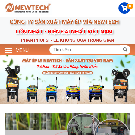
0
CÔNG TY SẢN XUẤT MÁY ÉP MÍA NEWTECH
LỚN NHẤT - HIỆN ĐẠI NHẤT VIỆT NAM
PHÂN PHỐI SỈ - LẺ KHÔNG QUA TRUNG GIAN
MENU