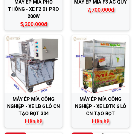
MÁY ÉP MÍA PHỔ
MÁY ÉP MÍA F3 ẮC QUY
THÔNG - XE F2 01 PRO
7,700,000đ
200W
5,200,000đ
MÁY ÉP MÍA CÔNG
MÁY ÉP MÍA CÔNG
NGHIỆP - XE LB 6 LÔ CN
NGHIỆP - XE LBTK 6 LÔ
TẠO BỌT 304
CN TẠO BỌT
Liên hệ
Liên hệ