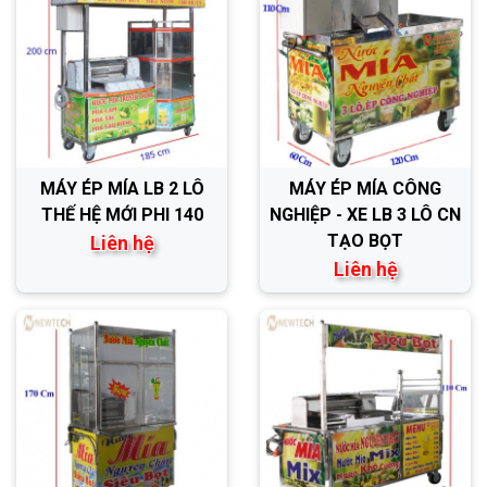
MÁY ÉP MÍA LB 2 LÔ
MÁY ÉP MÍA CÔNG
THẾ HỆ MỚI PHI 140
NGHIỆP - XE LB 3 LÔ CN
TẠO BỌT
Liên hệ
Liên hệ