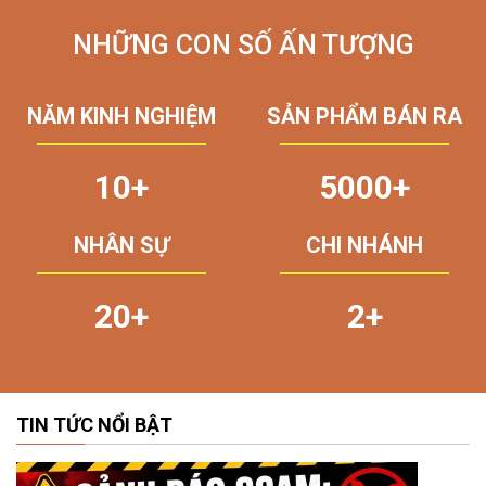
NHỮNG CON SỐ ẤN TƯỢNG
NĂM KINH NGHIỆM
SẢN PHẨM BÁN RA
10+
5000+
NHÂN SỰ
CHI NHÁNH
20+
2+
TIN TỨC NỔI BẬT