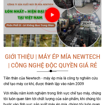
GIỚI THIỆU | MÁY ÉP MÍA NEWTECH
| CÔNG NGHỆ ĐỘC QUYỀN GIÁ RẺ
Tiền thân của Newtech - máy ép mía là công ty nghiên cứu
chế tạo máy cơ khí, được thành lập vào năm 2009
Với nhiều năm kinh nghiệm trong lĩnh vực chế tạo máy, chúng
tôi luôn quan tâm tới chất lượng của sản phẩm, khi chúng tôi
bước vào lĩnh vực sản xuất máy ép mía, chúng tôi luôn quan